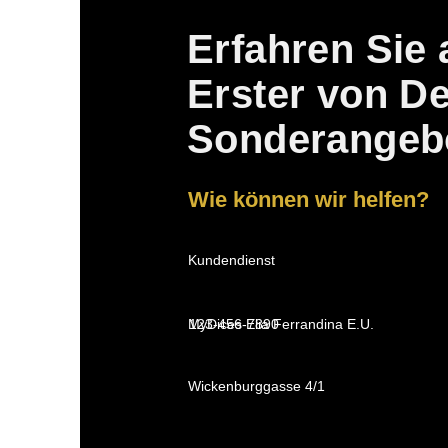
Erfahren Sie 
Erster von D
Sonderangeb
Wie können wir helfen?
Kundendienst
MyDices Elia Ferrandina E.U.
123-456-7890
Wickenburggasse 4/1