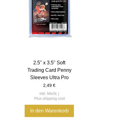
2.5" x 3.5" Soft
Trading Card Penny
Sleeves Ultra Pro
Preis
2,49 €
inkl. MwSt.
|
Plus shipping cost
In den Warenkorb