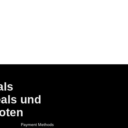
als
eals und
oten
Payment Methods