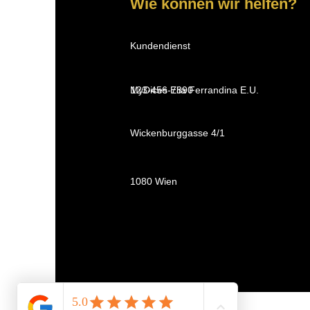
Wie können wir helfen?
Kundendienst
MyDices Elia Ferrandina E.U.
123-456-7890
Wickenburggasse 4/1
1080 Wien